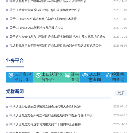
国家认监委关于严格电动自行车强制性产品认证管理的公告
2025-11-23
关于《质量管理体系认证规则》修订及实施要求的公告
2025-12-01
关于GB4599-2024等标准摩托车部分实施的技术决议
2025-12-05
关于GB19152-2025等标准实施的技术决议
2025-12-09
关于第六次修订发布《强制性产品认证实施细则 汽车》及实施要求的通知
2025-12-24
市场监管总局关于调整强制性产品认证目录内部分产品认证模式的公告
2026-01-09
业务平台
认证客户
出口认证业
证书
CCC标
检测机
平台2.0
务平台
查询
志查询
构查询
党群新闻
更多
中汽认证工会换届选举暨第五届会员代表大会胜利召开
2026-07-10
中汽认证党总支召开树立和践行正确政绩观学习教育专题读书班
2026-04-21
中汽认证党总支传达学习贯彻党的二十届四中全会精神
2025-11-13