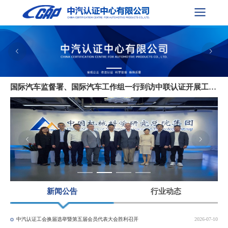
中联认证获得IATF 16949：2016认证资质 开启公司汽车行业质量认证新篇章
中汽认证举办2026年度审核/检查员工作暨培训会议
国际汽车监督署、国际汽车工作组一行到访中联认证开展工作交流
芬芳雅韵·香遇美好——中汽认证工会开展三八妇女节精油香水调香沙龙活动
中汽认证党总支召开树立和践行正确政绩观学习教育专题读书班
新闻公告
行业动态
中汽认证工会换届选举暨第五届会员代表大会胜利召开
2026-07-10