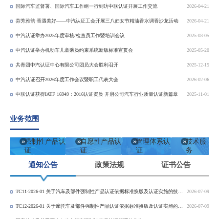
国际汽车监督署、国际汽车工作组一行到访中联认证开展工作交流
2026-04-21
芬芳雅韵·香遇美好——中汽认证工会开展三八妇女节精油香水调香沙龙活动
2026-04-21
中汽认证举办2025年度审核/检查员工作暨培训会议
2025-03-05
中汽认证举办机动车儿童乘员约束系统新版标准宣贯会
2025-05-20
共青团中汽认证中心有限公司团员大会胜利召开
2025-12-15
中汽认证召开2026年度工作会议暨职工代表大会
2026-02-06
中联认证获得IATF 16949：2016认证资质 开启公司汽车行业质量认证新篇章
2025-11-01
业务范围
强制性产品认
自愿性产品认
管理体系认
技术服
证
证
证
务
通知公告
政策法规
证书公告
TC11-2026-01 关于汽车及部件强制性产品认证依据标准换版及认证实施的技术决议
2026-07-09
TC12-2026-01 关于摩托车及部件强制性产品认证依据标准换版及认证实施的技术决议
2026-07-09